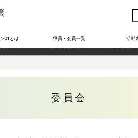
ン01とは
役員・会員一覧
活動
育委員会
動物愛護委員会
過去の委員
委員会