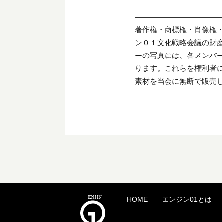
著作権・商標権・肖像権
ン０１文化戦略会議の財
ーの写真には、各メンバ
ります。これらを権利者
素材を当会に無断で販売
HOME
エンジン01とは