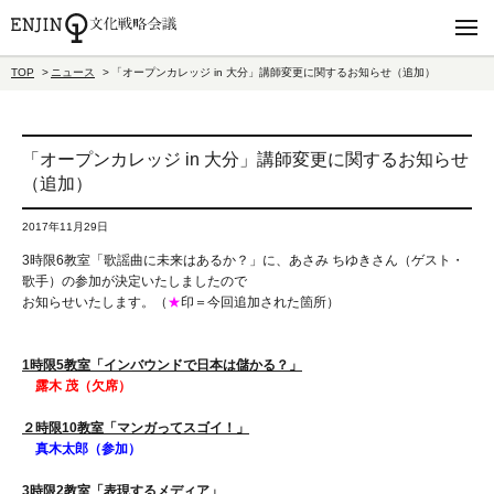
TOP
ニュース
「オープンカレッジ in 大分」講師変更に関するお知らせ（追加）
「オープンカレッジ in 大分」講師変更に関するお知らせ
（追加）
2017年11月29日
3時限6教室「歌謡曲に未来はあるか？」に、あさみ ちゆきさん（ゲスト・
歌手）の参加が決定いたしましたので
お知らせいたします。（
★
印＝今回追加された箇所）
1時限5教室「インバウンドで日本は儲かる？」
露木 茂（欠席）
２時限10教室「マンガってスゴイ！」
真木太郎（参加）
3時限2教室「表現するメディア」