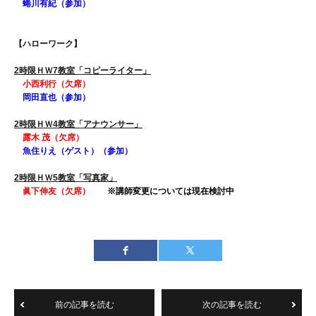
蜷川有紀（参加）
【ハローワーク】
2時限ＨＷ7教室「コピーライター」
小西利行（欠席）
岡田直也（参加）
2時限ＨＷ4教室「アナウンサー」
露木 茂（欠席）
魚住りえ（ゲスト）（参加）
2時限ＨＷ5教室「写真家」
眞下伸友（欠席）
※講師変更については現在検討中
前の記事を読む
次の記事を読む