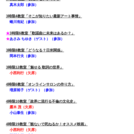
真木太郎（参加）
3時限4教室「そこが知りたい最新アート事情」
蜷川有紀（参加）
★
3時限6教室「歌謡曲に未来はあるか？」
★
あさみ ちゆき（ゲスト）（参加）
3時限8教室「どうなる？日米関係」
岡本行夫（参加）
3時限12教室「魅せる 歌詞の世界」
小西利行（欠席）
4時限6教室「オンラインサロンの作り方」
増原裕子（ゲスト）（参加）
4時限10教室「政界に流行る不倫の文化史」
露木 茂（欠席）
小山泰生（参加）
4時限19教室「観ないで死ねるか！オススメ映画」
小西利行（欠席）