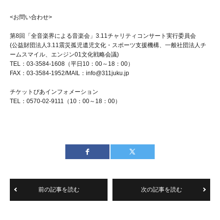
<
お問い合わせ
>
第
8
回「全音楽界による音楽会」
3.11
チャリティコンサート実行委員会
(
公益財団法人
3.11
震災孤児遺児文化・スポーツ支援機構、一般社団法人チ
ームスマイル、エンジン
01
文化戦略会議
)
TEL
：
03-3584-1608
（平日
10
：
00
～
18
：
00
）
FAX
：
03-3584-1952/MAIL
：
info@311juku.jp
チケットぴあインフォメーション
TEL
：
0570-02-9111
（
10
：
00
～
18
：
00
）
前の記事を読む
次の記事を読む