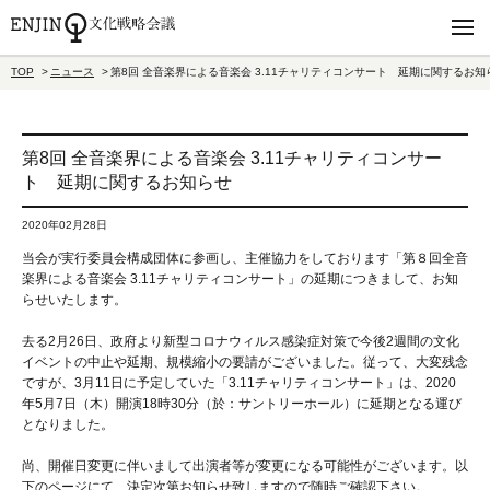
TOP
ニュース
第8回 全音楽界による音楽会 3.11チャリティコンサート 延期に関するお知
第8回 全音楽界による音楽会 3.11チャリティコンサー
ト 延期に関するお知らせ
2020年02月28日
当会が実行委員会構成団体に参画し、主催協力をしております「第８回全音
楽界による音楽会
3.11
チャリティコンサート」の延期につきまして、お知
らせいたします。
去る
2
月
26
日、政府より新型コロナウィルス感染症対策で今後
2
週間の文化
イベントの中止や延期、規模縮小の要請がございました。従って、大変残念
ですが、
3
月
11
日に予定していた「
3.11
チャリティコンサート」は、
2020
年
5
月
7
日（木）開演
18
時
30
分（於：サントリーホール）に延期となる運び
となりました。
尚、開催日変更に伴いまして出演者等が変更になる可能性がございます。以
下のページにて、決定次第お知らせ致しますので随時ご確認下さい。