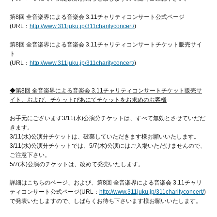
第
8
回 全音楽界による音楽会
3.11
チャリティコンサート公式ページ
(URL
：
http://www.311juku.jp/311charityconcert/
)
第
8
回 全音楽界による音楽会
3.11
チャリティコンサートチケット販売サイ
ト
(URL
：
http://www.311juku.jp/311charityconcert/
)
◆第
8
回 全音楽界による音楽会
3.11
チャリティコンサートチケット販売サ
イト、および、チケットぴあにてチケットをお求めのお客様
お手元にございます
3/11(
水
)
公演分チケットは、すべて無効とさせていだだ
きます。
3/11(
水
)
公演分チケットは、破棄していただきます様お願いいたします。
3/11(
水
)
公演分チケットでは、
5/7(
木
)
公演にはご入場いただけませんので、
ご注意下さい。
5/7(
木
)
公演のチケットは、改めて発売いたします。
詳細はこちらのページ、および、第
8
回 全音楽界による音楽会
3.11
チャリ
ティコンサート公式ページ
(URL
：
http://www.311juku.jp/311charityconcert/
)
で発表いたしますので、しばらくお待ち下さいます様お願いいたします。