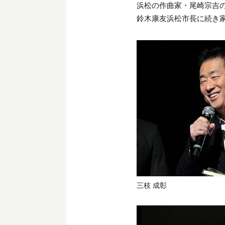
浜松の作曲家・尾崎宗吉
鈴木康友浜松市長に続き家
三枝 成彰