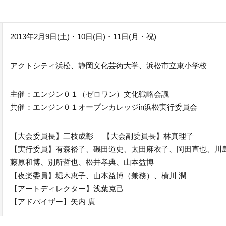
2013年2月9日(土)・10日(日)・11日(月・祝)
アクトシティ浜松、静岡文化芸術大学、浜松市立東小学校
主催：エンジン０１（ゼロワン）文化戦略会議
共催：エンジン０１オープンカレッジin浜松実行委員会
【大会委員長】三枝成彰 【大会副委員長】林真理子
【実行委員】有森裕子、磯田道史、太田麻衣子、岡田直也、川
藤原和博、別所哲也、松井孝典、山本益博
【夜楽委員】堀木恵子、山本益博（兼務）、横川 潤
【アートディレクター】浅葉克己
【アドバイザー】矢内 廣