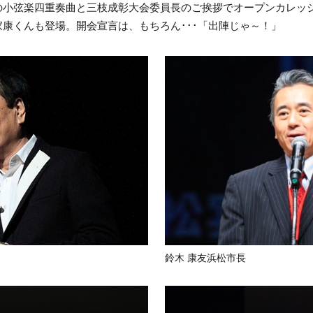
の小弦楽四重奏曲と三枝成彰大会委員長のご挨拶でオープンカレッ
康くんも登場。開会宣言は、もちろん･･･「出陣じゃ～！」
鈴木 康友浜松市長