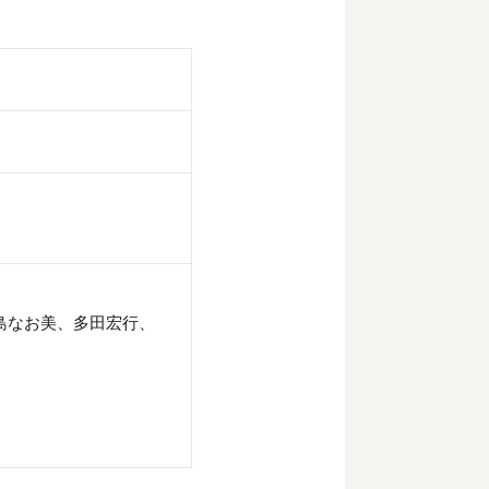
島なお美、多田宏行、