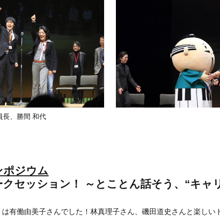
長、勝間 和代
ンポジウム
クセッション！ ～とことん話そう、“キャ
トは有働由美子さんでした！林真理子さん、磯田道史さんと楽しいト