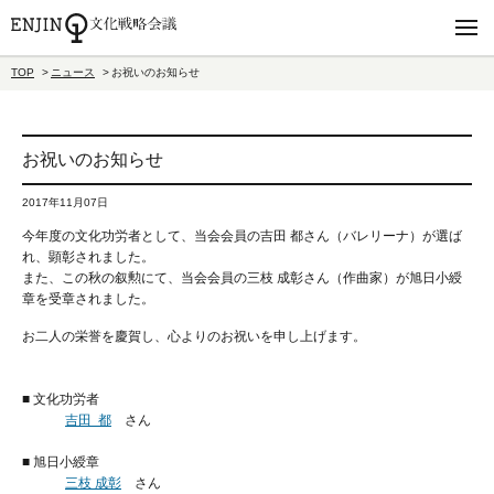
TOP
ニュース
お祝いのお知らせ
お祝いのお知らせ
2017年11月07日
今年度の文化功労者として、当会会員の吉田 都さん（バレリーナ）が選ば
れ、顕彰されました。
また、この秋の叙勲にて、当会会員の三枝 成彰さん（作曲家）が旭日小綬
章を受章されました。
お二人の栄誉を慶賀し、心よりのお祝いを申し上げます。
■ 文化功労者
吉田 都
さん
■ 旭日小綬章
三枝 成彰
さん