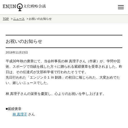
TOP
ニュース
お祝いのお知らせ
お祝いのお知らせ
2018年11月15日
平成30年秋の褒章にて、当会幹事長の林 真理子さん（作家）が、学問や芸
術、スポーツで功績を残した方々に贈られる紫綬褒章を受章されました。昨
日は、その伝達式が文部科学省で行われたそうです。
先日行われた「エンジン０１ in 釧路」の初日に報じられた、大変おめでた
い、嬉しいニュースでした。
林 真理子さんの栄誉を慶賀し、心よりのお祝いを申し上げます。
■紫綬褒章
林 真理子
さん