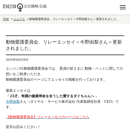
TOP
ニュース
動物愛護委員会、リレーエッセイ＜今野由梨さん＞更新されました。
動物愛護委員会、リレーエッセイ＜今野由梨さん＞更新
されました。
2020年08月28日
エンジン01動物愛護委員会では、 委員の皆さまに 動物・ペットに関しての
想いをご執筆いただき、
動物愛護委員会のページにてエッセイの掲載を行っております。
最新エッセイは、
『
23才、奇蹟の健康寿命を全うした愛するダイちゃんへ
』
今野由梨
さん（
ダイヤル・サービス株式会社 代表取締役社長・CEO
）で
す。
【動物愛護委員会】リレーエッセイのページはこちら
是非お読みください！