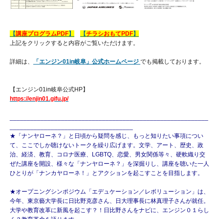
【
講座プログラムPDF
】
【
チラシおもてPDF
】
上記をクリックすると内容がご覧いただけます。
詳細は、
「エンジン01in岐阜」公式ホームページ
でも掲載しております。
【エンジン01in岐阜公式HP】
https://enjin01.gifu.jp/
__________________________________________________________
____________________________________
★「ナンヤローネ？」と日頃から疑問を感じ、もっと知りたい事項につい
て、ここでしか聴けないトークを繰り広げます。文学、アート、歴史、政
治、経済、教育、コロナ医療、LGBTQ、恋愛、男女関係等々、硬軟織り交
ぜた講座を開設、様々な「ナンヤローネ？」を深掘りし、講座を聴いた一人
ひとりが「ナンカヤローネ！」とアクションを起こすことを目指します。
★オープニングシンポジウム「エデュケーション／レボリューション」は、
今年、東京藝大学長に日比野克彦さん、日大理事長に林真理子さんが就任。
大学や教育改革に新風を起こす？！日比野さんをナビに、エンジン０１らし