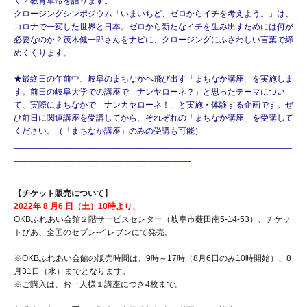
く？教育革命を語ります。
クロージングシンポジウム「いまいちど、ゼロからイチを考えよう。」は、
コロナで一変した世界と日本。ゼロから新たなイチを生み出すためには何が
必要なのか？茂木健一郎さんをナビに、クロージングにふさわしい言葉で締
めくくります。
★最終日の午前中、岐阜のまちなかへ飛び出す「まちなか講座」を実施しま
す。前日の岐阜大学での講座で「ナンヤローネ？」と思ったテーマについ
て、実際にまちなかで「ナンカヤローネ！」と実施・体験する企画です。ぜ
ひ前日に関連講座を受講してから、それぞれの「まちなか講座」を受講して
ください。（「まちなか講座」のみの受講も可能）
__________________________________________________________
_____________________________________
【
チケット販売について
】
2022年 8
月6
日（土）10時より
、
OKBふれあい会館２階サービスセンター（岐阜市薮田南5-14-53）、チケッ
トぴあ、全国のセブン-イレブンにて発売。
※OKBふれあい会館の販売時間は、9時～17時（8月6日のみ10時開始）、8
月31日（水）までとなります。
※ご購入は、お一人様１講座につき4枚まで。