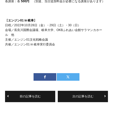
各講座：各
500円
（別途、当日追加料金が必要になる講座があります）
【
エンジン01 in 岐阜
】
日程／2022年10月28日（金）・29日（土）・30（日）
会場／
長良川国際会議場、岐阜大学、OKBふれあい会館サラマンカホー
ル
他
主催／エンジン01文化戦略会議
共催／エンジン01 in 岐阜実行委員会
前の記事を読む
次の記事を読む