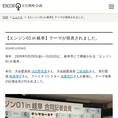
TOP
ニュース
【エンジン01 in 岐阜】テーマが発表されました。
【エンジン01 in 岐阜】テーマが発表されました。
2019年12月06日
来年、2020年5月29日(金)～31日(日)に、岐阜市にて開催される「エンジン
01 in 岐阜」。
本日、大会委員長
日比野克彦
さん、大会副委員長
三枝成彰
さん、実行委
員
林真理子
さん、アートディレクター
浅葉克己
さんが参加し、テーマ発表
の記者会見が行われました。