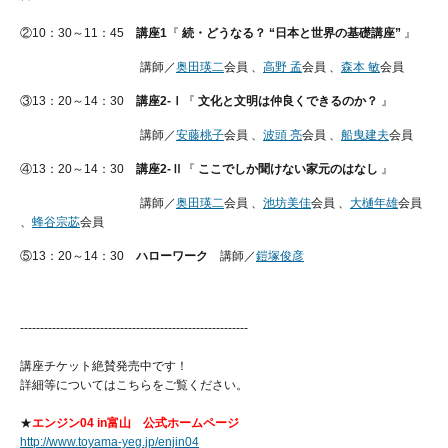
②10：30～11：45
講座1
『
続・どうなる？ “日本と世界の基礎講座”
』
講師／
奥田瑛二
会員 、
高野 孟
会員 、
森本 敏
会員
③13：20～14：30
講座2-Ⅰ
『
文化と文明は仲良くできるのか？
』
講師／
安藤桃子
会員 、
波頭 亮
会員 、
船曳建夫
会員
④13：20～14：30
講座2-Ⅱ
『
ここでしか聞けない家元のはなし
』
講師／
奥田瑛二
会員 、
池坊美佳
会員 、
大樋年雄
会員
、
蜂谷宗苾
会員
⑤13：20～14：30
ハローワーク
講師／
鎧塚俊彦
---------------------------------------------------------
講座チケット絶賛発売中です！
詳細等についてはこちらをご覧ください。
★
エンジン04 in富山 公式ホームページ
http://www.toyama-yeg.jp/enjin04