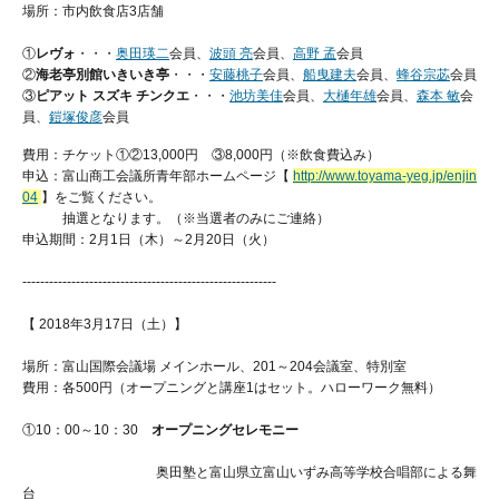
場所：市内飲食店3店舗
①
レヴォ
・・・
奥田瑛二
会員、
波頭 亮
会員、
高野 孟
会員
②
海老亭別館いきいき亭
・・・
安藤桃子
会員、
船曳建夫
会員、
蜂谷宗苾
会員
③
ピアット スズキ チンクエ
・・・
池坊美佳
会員、
大樋年雄
会員、
森本 敏
会
員、
鎧塚俊彦
会員
費用：チケット①②13,000円 ③8,000円（※飲食費込み）
申込：富山商工会議所青年部ホームページ【
http://www.toyama-yeg.jp/enjin
04
】をご覧ください。
抽選となります。（※当選者のみにご連絡）
申込期間：2月1日（木）～2月20日（火）
---------------------------------------------------------
【 2018年3月17日（土）】
場所：富山国際会議場 メインホール、201～204会議室、特別室
費用：各500円（オープニングと講座1はセット。ハローワーク無料）
①10：00～10：30
オープニングセレモニー
奥田塾と富山県立富山いずみ高等学校合唱部による舞
台